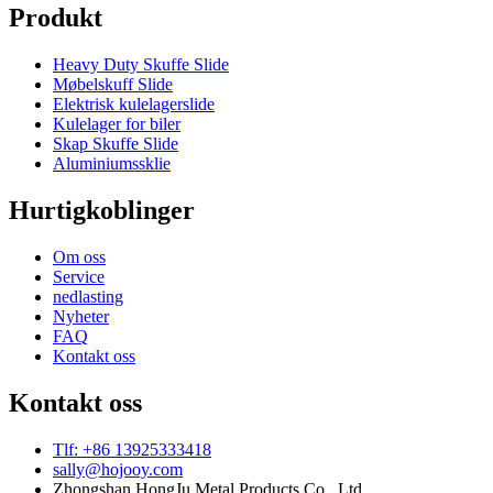
Produkt
Heavy Duty Skuffe Slide
Møbelskuff Slide
Elektrisk kulelagerslide
Kulelager for biler
Skap Skuffe Slide
Aluminiumssklie
Hurtigkoblinger
Om oss
Service
nedlasting
Nyheter
FAQ
Kontakt oss
Kontakt oss
Tlf: +86 13925333418
sally@hojooy.com
Zhongshan HongJu Metal Products Co., Ltd.