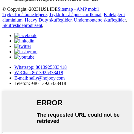
© Copyright -
2023
HJSLIDE
Sitemap
-
AMP mobil
Trykk for å åpne løpere
,
Trykk for å åpne skuffkanal
,
Kulelager i
aluminium
,
Heavy Duty skuffeglider
,
Undermonterte skuffeglider
,
Skuffeslideprodusent
,
Whatsapp: 8613925333418
WeChat: 8613925333418
E-mail: sally@hojooy.com
Telefon: +86 13925333418