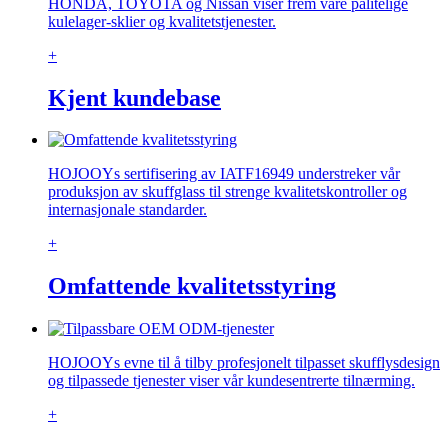
HONDA, TOYOTA og Nissan viser frem våre pålitelige
kulelager-sklier og kvalitetstjenester.
+
Kjent kundebase
HOJOOYs sertifisering av IATF16949 understreker vår
produksjon av skuffglass til strenge kvalitetskontroller og
internasjonale standarder.
+
Omfattende kvalitetsstyring
HOJOOYs evne til å tilby profesjonelt tilpasset skufflysdesign
og tilpassede tjenester viser vår kundesentrerte tilnærming.
+