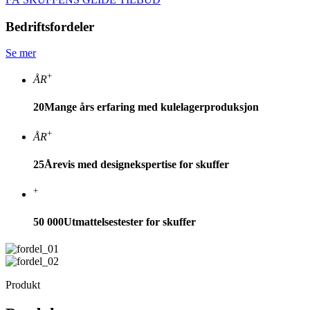
Bedriftsfordeler
Se mer
+
ÅR
20
Mange års erfaring med kulelagerproduksjon
+
ÅR
25
Årevis med designekspertise for skuffer
+
50 000
Utmattelsestester for skuffer
Produkt