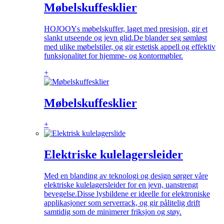
Møbelskuffesklier
HOJOOYs møbelskuffer, laget med presisjon, gir et
slankt utseende og jevn glid.De blander seg sømløst
med ulike møbelstiler, og gir estetisk appell og effektiv
funksjonalitet for hjemme- og kontormøbler.
+
Møbelskuffesklier
+
Elektriske kulelagersleider
Med en blanding av teknologi og design sørger våre
elektriske kulelagersleider for en jevn, uanstrengt
bevegelse.Disse lysbildene er ideelle for elektroniske
applikasjoner som serverrack, og gir pålitelig drift
samtidig som de minimerer friksjon og støy.