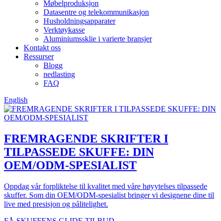
Møbelproduksjon
Datasentre og telekommunikasjon
Husholdningsapparater
Verktøykasse
Aluminiumssklie i varierte bransjer
Kontakt oss
Ressurser
Blogg
nedlasting
FAQ
English
FREMRAGENDE SKRIFTER I
TILPASSEDE SKUFFE: DIN
OEM/ODM-SPESIALIST
Oppdag vår forpliktelse til kvalitet med våre høyytelses tilpassede
skuffer. Som din OEM/ODM-spesialist bringer vi designene dine til
live med presisjon og pålitelighet.
FÅ SKUFFENS GLIDE TILBUD