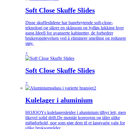
Soft Close Skuffe Slides
Disse skuffeslidene har banebrytende soft-close-
teknologi og sikrer en skånsom og lydløs lukking hver
gang.Ideell for avanserte kabinetter, de forbedrer
brukeropplevelsen ved å eliminere smelling og redusere
støy.
+
Soft Close Skuffe Slides
+
Kulelager i aluminium
HOJOOYs kulelagersleider i aluminium tilbyr lett, men
likevel solid drift.De motstår korrosjon og tåler ulike
miljøforhold, noe som gjør dem til et langvarig valg for
ulike bruksområder.