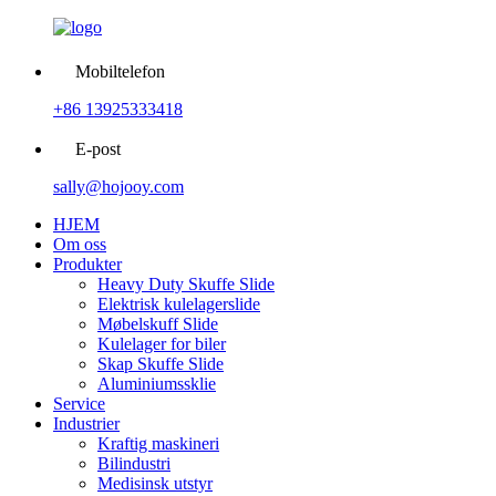
Mobiltelefon
+86 13925333418
E-post
sally@hojooy.com
HJEM
Om oss
Produkter
Heavy Duty Skuffe Slide
Elektrisk kulelagerslide
Møbelskuff Slide
Kulelager for biler
Skap Skuffe Slide
Aluminiumssklie
Service
Industrier
Kraftig maskineri
Bilindustri
Medisinsk utstyr